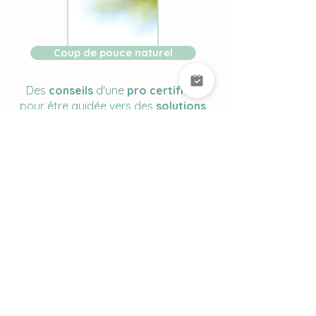
Coup de pouce naturel
Des
conseils
d'une
pro certifiée
,
pour être guidée vers des
solutions
naturelles
, rapidement et sans prise
de tête !
Les services proposés par Élodie Magré ne
remplacent pas l'avis, le suivi, la visite ou le
diagnostic d'un vétérinaire.
Pour prendre rendez-vous,
contacte-moi
ici