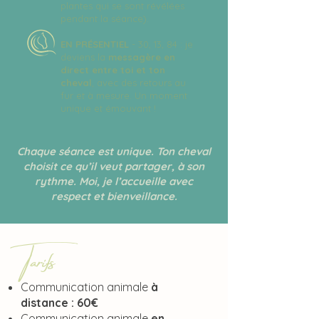
plantes qui se sont révélées
pendant la séance).
EN PRÉSENTIEL
-
30, 13, 84 : je
deviens la
messagère en
direct entre toi et ton
cheval
, avec des retours au
fur et à mesure. Un moment
unique et émouvant !
Chaque séance est unique. Ton cheval
choisit ce qu’il veut partager, à son
rythme. Moi, je l’accueille avec
respect et bienveillance.
Tarifs
Communication animale
à
distance
: 60€
Communication animale
en