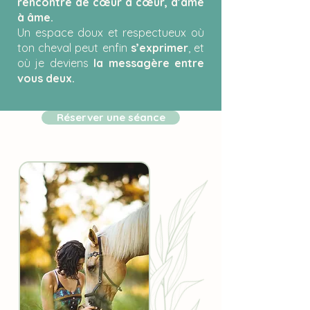
rencontre de cœur à cœur, d’âme
à âme.
Un espace doux et respectueux où
ton cheval peut enfin
s’exprimer
, et
où je deviens
la messagère entre
vous deux.
Réserver une séance