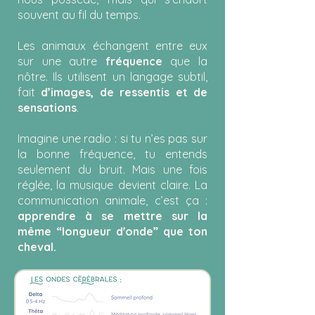
souvent au fil du temps.
Les animaux échangent entre eux
sur une autre
fréquence
que la
nôtre. Ils utilisent un langage subtil,
fait
d’images, de ressentis et de
sensations
.
Imagine une radio : si tu n’es pas sur
la bonne fréquence, tu entends
seulement du bruit. Mais une fois
réglée, la musique devient claire. La
communication animale, c’est ça :
apprendre à se mettre sur la
même “longueur d'onde” que ton
cheval.