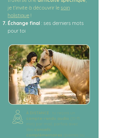
traverse une
difficulté spécifique
,
je t’invite à découvrir le
soin
holistique
!
Échange final
: ses derniers mots
pour toi​
À DISTANCE
: tu reçois un
compte-rendu audio
(10-15
min) par mail, parfois avec
des
conseils
complémentaires
(pierres ou