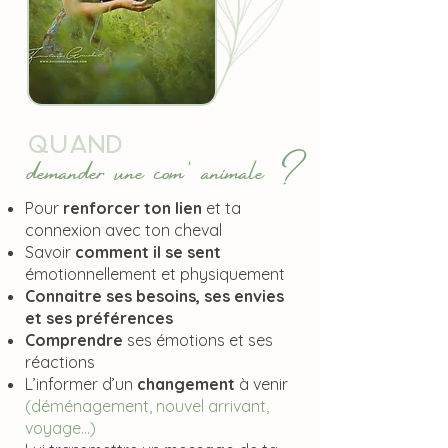
Quand
demander une com' animale ?
Pour
renforcer ton lien
et ta
connexion avec ton cheval
Savoir
comment il se sent
émotionnellement et physiquement
Connaitre ses besoins, ses envies
et ses préférences
Comprendre
ses émotions et ses
réactions
L’informer d’un
changement
à venir
(déménagement, nouvel arrivant,
voyage…)