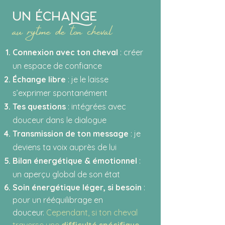
un Échage
au rytme de ton cheval
Connexion avec ton cheval
: créer
un espace de confiance
Échange libre
: je le laisse
s’exprimer spontanément
Tes questions
: intégrées avec
douceur dans le dialogue
Transmission de ton message
: je
deviens ta voix auprès de lui
Bilan énergétique & émotionnel
:
un aperçu global de son état
Soin énergétique léger, si besoin
:
pour un rééquilibrage en
douceur.
Cependant, si ton cheval