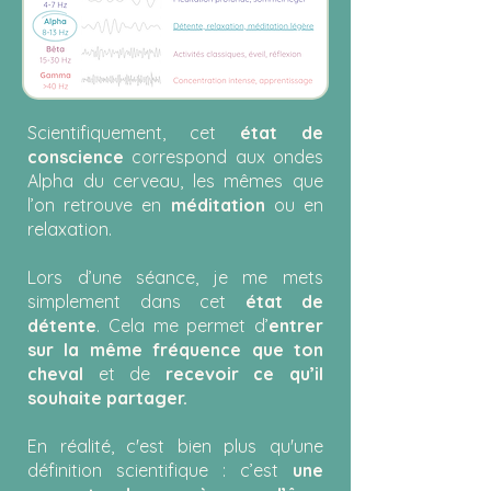
Scientifiquement, cet
état de
conscience
correspond aux ondes
Alpha du cerveau, les mêmes que
l’on retrouve en
méditation
ou en
relaxation.
Lors d’une séance, je me mets
simplement dans cet
état de
détente
. Cela me permet d’
entrer
sur la même fréquence que ton
cheval
et de
recevoir ce qu’il
souhaite partager.
En réalité, c'est bien plus qu'une
définition scientifique : c’est
une