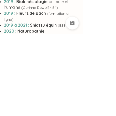
2019 :
Biokinésiologie
animale et
humaine
(Corinne Dewolf - 84)
2019 :
Fleurs de Bach
(formation en
ligne)
2019 à 2021 :
Shiatsu équin
(ESE- 13)
2020 :
Naturopathie
animalière
chiens, chats, chevaux,
NAC
(formation en ligne)
2022 à 2025 :
Naturopathie équine
niveau I à IV
(ESNA)
- Au programme :
Anatomie, physiologie, pathologie du
cheval,
phytothérapie
, gemmothérapie,
aromathérapie, compléments et remèdes
naturels, drainage des émonctoires,
argiles, apithérapie, élixirs floraux,
homéopathie, lithothérapie, drainage
lymphatique, réflexologie, massage,
anamnèse et processus de soins, gestion
du cabinet,
études de cas.
2025 :
ACACED chien
(Campus Canin -
07)