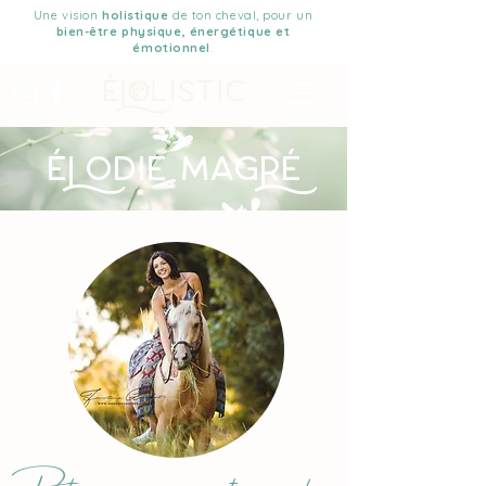
Une vision
holistique
de ton cheval, pour un
bien-être physique, énergétique et
émotionnel
.
Éodie MagÉ
Praticienne en communication animale,