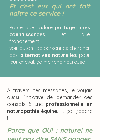
Et c'est eux qui ont fait
naître ce service !
Parce que j'adore
partager mes
connaissances
, et que
franchement...
voir autant de personnes chercher
des
alternatives naturelles
pour
leur cheval, ça me rend heureuse !
À travers ces messages, je voyais
aussi l'initiative de demander des
conseils à une
professionnelle en
naturopathie équine
. Et ça : j'adore
!
Parce que OUI : naturel ne
veut pas dire SANS danger.