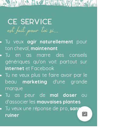
ce service
est fait pour toi si...
Tu veux
agir naturellement
pour
ton cheval,
maintenant
Tu en as marre des conseils
génériques qu'on voit partout sur
internet
et Facebook
Tu ne veux plus te faire avoir par le
beau
marketing
d'une grande
marque
Tu as peur de
mal doser
ou
d'associer les
mauvaises plantes
Tu veux une réponse de pro,
sans te
ruiner