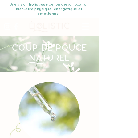
Une vision
holistique
de ton cheval, pour un
bien-être physique, énergétique et
émotionnel
.
Coup de pouce
aturel