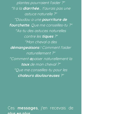
plantes pourraient l'aider ?"
"Il a la
diarrhée
... t'aurais pas une
astuce naturelle ?"
"Doudou a une
pourriture de
fourchette
. Que me conseilles-tu ?"
"As-tu des astuces naturelles
contre les
tiques
?"
"Mon cheval a des
démangeaisons
! Comment l'aider
naturellement ?"
"Comment
a
paiser naturellement la
toux
de mon cheval ?"
"Que me conseilles-tu pour les
chaleurs douloureuses
?"
Ces
messages
, j'en recevais de
plus en plus
.