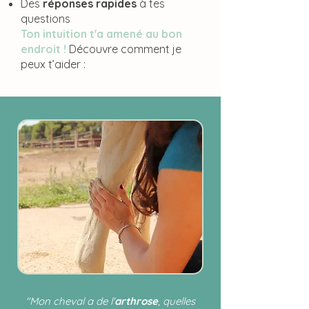
Des
réponses rapides
à tes
questions
Ton intuition t'a amené au bon
endroit !
Découvre comment je
peux t’aider :
"Mon cheval a de l'
arthrose
, quelles