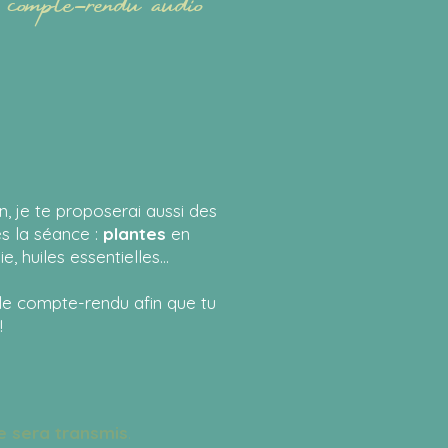
:
 je te proposerai aussi des
s la séance :
plantes
en
e, huiles essentielles…
le compte-rendu afin que tu
!
e sera transmis
.