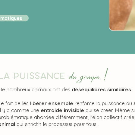
ématiques
du groupe !
La puissance
De nombreux animaux ont des
déséquilibres similaires.
Le fait de les
libérer ensemble
renforce la
puissance du
Il y a comme une
entraide invisible
qui se créer. Même si
problématique abordée différemment, l'élan collectif cré
animal
qui enrichit le processus pour tous.