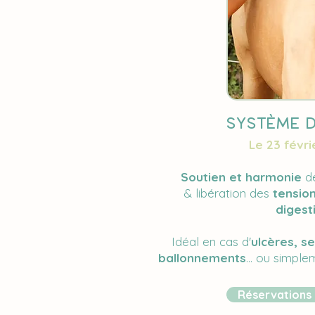
SystÈme d
Le 23 févri
Soutien et harmonie
d
&
libération des
tension
digesti
Idéal en cas d'
ulcères, se
ballonnements
... ou simple
Réservations 