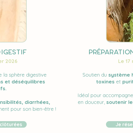
igestif
prÉparatio
er 2026
Le 17
e la sphère digestive
Soutien du
système 
s et déséquilibres
toxines
et
puri
fs.
Idéal pour accompagne
nsibilités, diarrhées,
en douceur,
soutenir le
ment pour son bien-être !
clôturées
Je rése