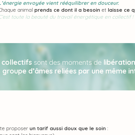
L’énergie envoyée vient rééquilibrer en douceur.
Chaque animal
prends ce dont il a besoin
et
laisse ce q
C’est toute la beauté du travail énergétique en collectif !
collectifs
sont des moments de
libératio
n
groupe d’âmes reliées par une même in
 te proposer
un tarif aussi doux que le soin
: