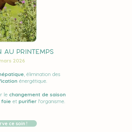
n au printemps
 mars 2026
hépatique
, élimination des
fication
énergétique.
r le
changement de saison
 foie
et
purifier
l'organisme.
rve ce soin !