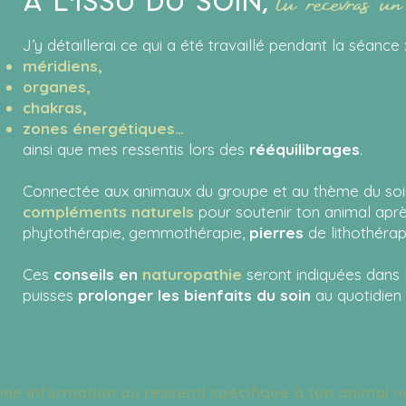
À l'issu du soin,
J’y détaillerai
ce qui a été travaillé pendant la séance 
méridiens,
organes,
chakras,
zones énergétiques…
ainsi que mes ressentis lors des
rééquilibrages
.
Connectée aux animaux du groupe et au thème du soin,
compléments naturels
pour soutenir ton animal aprè
phytothérapie, gemmothérapie,
pierres
de lithothérapi
Ces
conseils en
naturopathie
seront indiquées dans 
puisses
prolonger les bienfaits du soin
au quotidien 
ne information ou ressenti spécifique à ton animal n