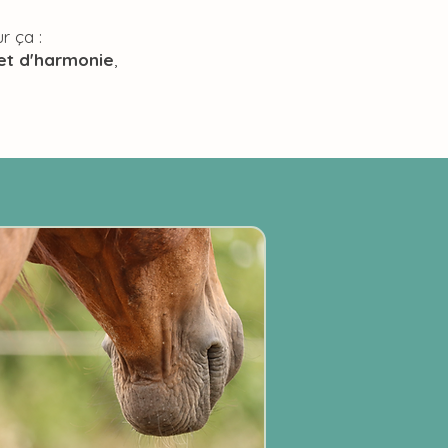
r ça :
t d'harmonie
,