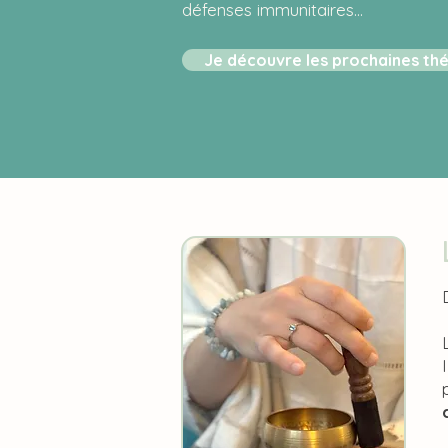
défenses immunitaires…
Je découvre les prochaines th