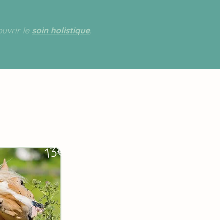
ouvrir le
soin holistique
.
13€