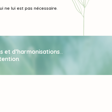
ui ne lui est pas nécessaire
.
ns et d’harmonisations
…
tention
.