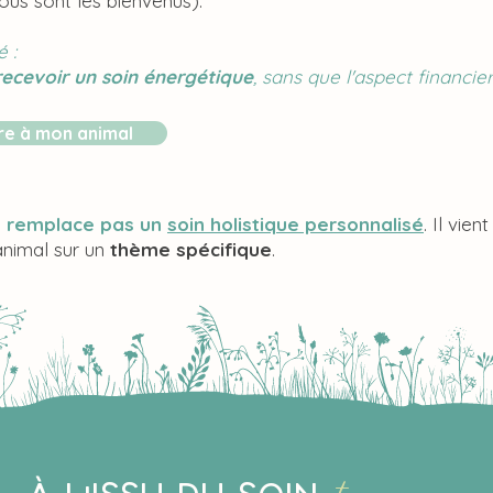
ous sont les bienvenus).
 :
ecevoir un soin énergétique
,
sans que l'aspect financier 
re à mon animal
ne remplace pas un
soin holistique personnalisé
. Il vien
animal sur un
thème spécifique
.
tu recevras u