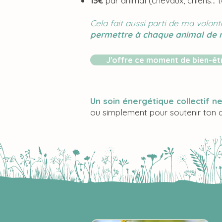
13€
par animal (chevaux, chiens… t
Cela fait aussi parti de ma volonté
permettre à chaque animal de r
J'offre ce moment de bien-êt
Un soin énergétique collectif 
ou simplement pour soutenir ton 