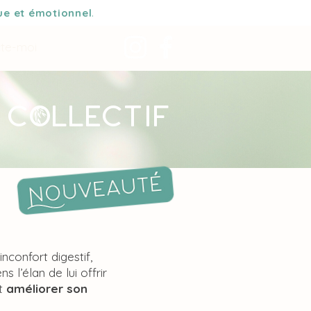
ue et émotionnel
.
te-moi
 Collectif
nconfort digestif,
 l’élan de lui offrir
t
améliorer son