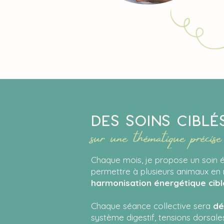
Des soins cibl
É
sur une thématique précise
Chaque mois, je propose un
soin 
permettre à plusieurs animaux e
harmonisation énergétique cib
Chaque séance collective sera
dé
système digestif, tensions dorsales