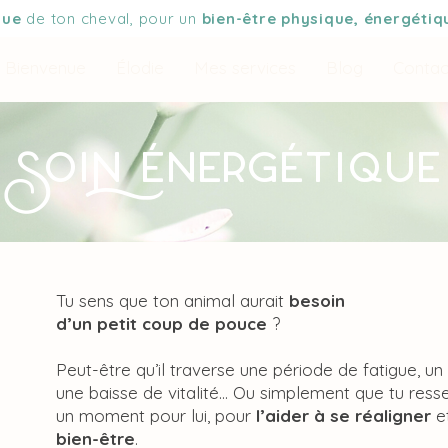
que
de ton cheval, pour un
bien-être physique, énergétiq
Bienvenue
Élodie
Mes services
Blog
Contac
oi ÉnergÉtique
Tu sens que ton animal aurait
besoin
d’un petit
coup de pouce
?
Peut-être qu’il traverse une période de fatigue, un i
une baisse de vitalité… Ou simplement que tu ressens
un moment pour lui, pour
l’aider à se réaligner
e
bien-être
.