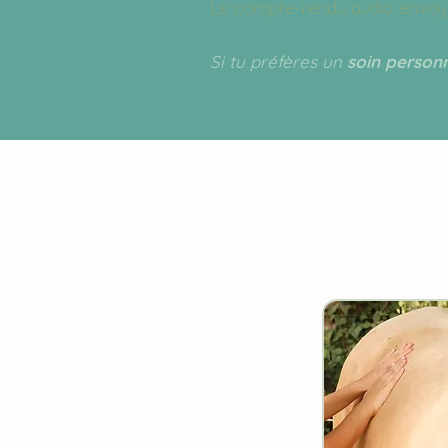
Le compte-rendu audio envoy
Si tu préfères un
soin personn