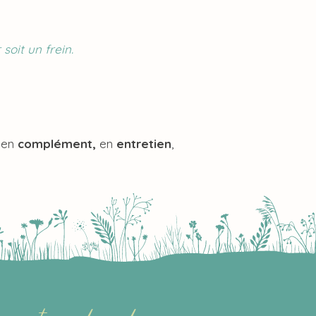
soit un frein.
t en
complément,
en
entretien
,
n compte-rendu audio